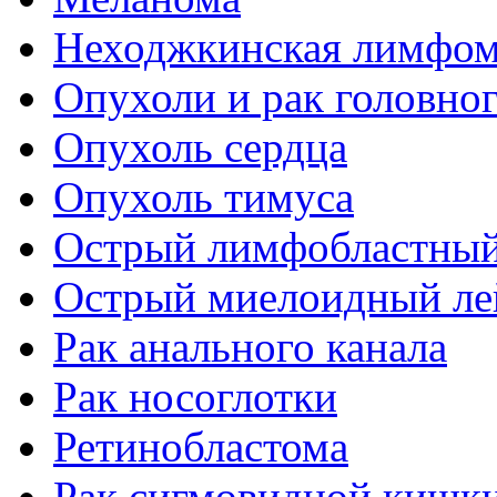
Неходжкинская лимфо
Опухоли и рак головног
Опухоль сердца
Опухоль тимуса
Острый лимфобластный
Острый миелоидный ле
Рак анального канала
Рак носоглотки
Ретинобластома
Рак сигмовидной кишк