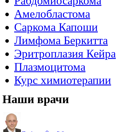
Рабдомиосаркома
Амелобластома
Саркома Капоши
Лимфома Беркитта
Эритроплазия Кейра
Плазмоцитома
Курс химиотерапии
Наши врачи