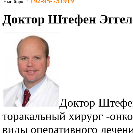
+192-95-751919
Нью йорк:
Доктор Штефен Эггел
Доктор Штефе
торакальный хирург -онко
виды оперативного лечения