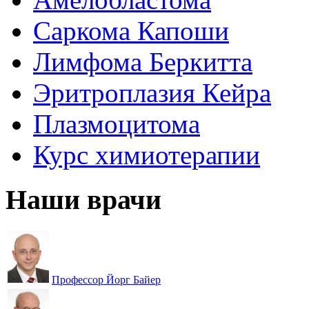
Саркома Капоши
Лимфома Беркитта
Эритроплазия Кейра
Плазмоцитома
Курс химиотерапии
Наши врачи
Профессор Йорг Байер