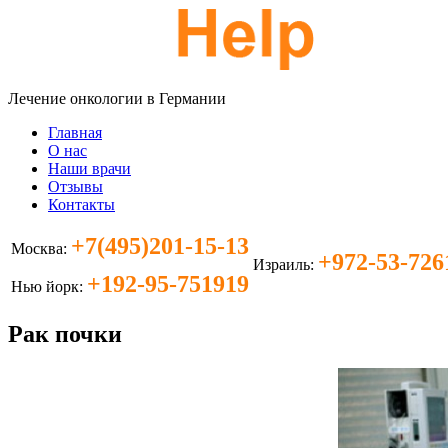
Лечение онкологии в Германии
Главная
О нас
Наши врачи
Отзывы
Контакты
+7(495)201-15-13
Москва:
+972-53-726
Израиль:
+192-95-751919
Нью йорк:
Рак почки