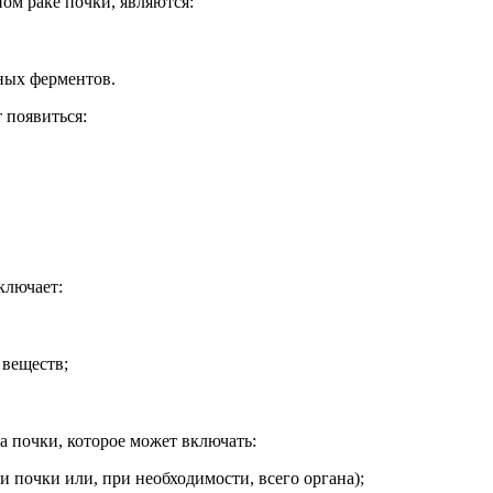
м раке почки, являются:
ных ферментов.
 появиться:
ключает:
веществ;
а почки, которое может включать:
 почки или, при необходимости, всего органа);