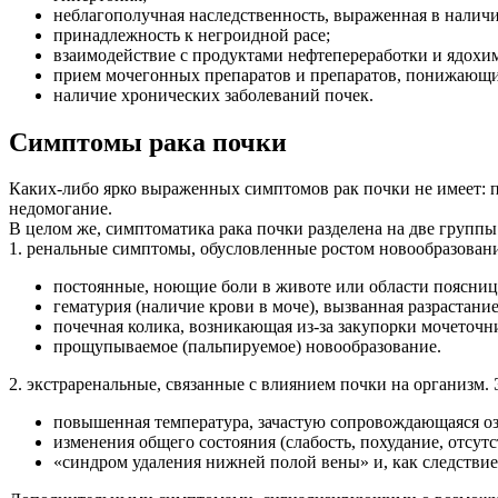
неблагополучная наследственность, выраженная в наличи
принадлежность к негроидной расе;
взаимодействие с продуктами нефтепереработки и ядохи
прием мочегонных препаратов и препаратов, понижающи
наличие хронических заболеваний почек.
Симптомы рака почки
Каких-либо ярко выраженных симптомов рак почки не имеет: п
недомогание.
В целом же, симптоматика рака почки разделена на две группы
1. ренальные симптомы, обусловленные ростом новообразования
постоянные, ноющие боли в животе или области поясницы.
гематурия (наличие крови в моче), вызванная разрастани
почечная колика, возникающая из-за закупорки мочеточн
прощупываемое (пальпируемое) новообразование.
2. экстраренальные, связанные с влиянием почки на организм. 
повышенная температура, зачастую сопровождающаяся о
изменения общего состояния (слабость, похудание, отсутс
«синдром удаления нижней полой вены» и, как следствие,