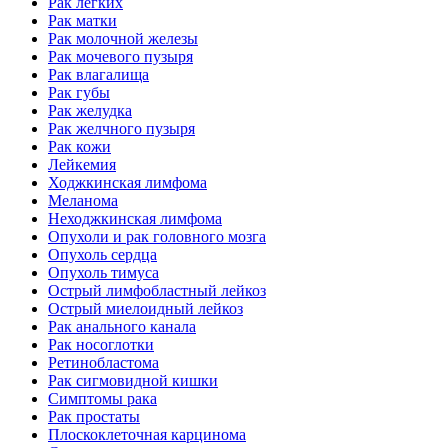
Рак легких
Рак матки
Рак молочной железы
Рак мочевого пузыря
Рак влагалища
Рак губы
Рак желудка
Рак желчного пузыря
Рак кожи
Лейкемия
Ходжкинская лимфома
Меланома
Неходжкинская лимфома
Опухоли и рак головного мозга
Опухоль сердца
Опухоль тимуса
Острый лимфобластный лейкоз
Острый миелоидный лейкоз
Рак анального канала
Рак носоглотки
Ретинобластома
Рак сигмовидной кишки
Симптомы рака
Рак простаты
Плоскоклеточная карцинома