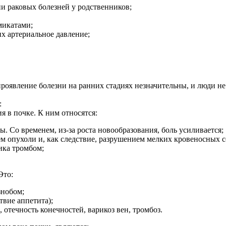
и раковых болезней у родственников;
микатами;
х артериальное давление;
роявление болезни на ранних стадиях незначительны, и люди не
:
 в почке. К ним относятся:
 Со временем, из-за роста новообразования, боль усиливается;
ем опухоли и, как следствие, разрушением мелких кровеносных с
ика тромбом;
Это:
знобом;
твие аппетита);
 отечность конечностей, варикоз вен, тромбоз.