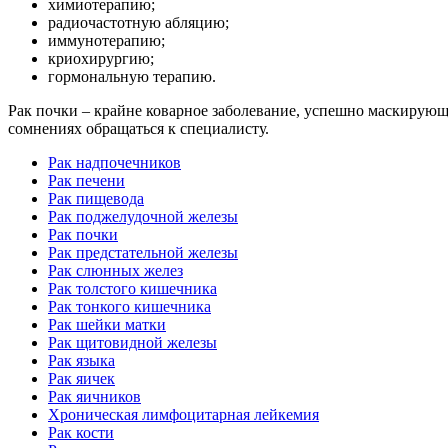
химиотерапию;
радиочастотную абляцию;
иммунотерапию;
криохирургию;
гормональную терапию.
Рак почки – крайне коварное заболевание, успешно маскирующ
сомнениях обращаться к специалисту.
Рак надпочечников
Рак печени
Рак пищевода
Рак поджелудочной железы
Рак почки
Рак предстательной железы
Рак слюнных желез
Рак толстого кишечника
Рак тонкого кишечника
Рак шейки матки
Рак щитовидной железы
Рак языка
Рак яичек
Рак яичников
Хроническая лимфоцитарная лейкемия
Рак кости