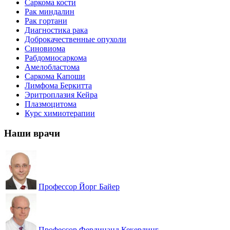
Саркома кости
Рак миндалин
Рак гортани
Диагностика рака
Доброкачественные опухоли
Синовиома
Рабдомиосаркома
Амелобластома
Саркома Капоши
Лимфома Беркитта
Эритроплазия Кейра
Плазмоцитома
Курс химиотерапии
Наши врачи
Профессор Йорг Байер
Профессор Фердинанд Кекерлинг