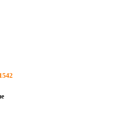
1542
ле