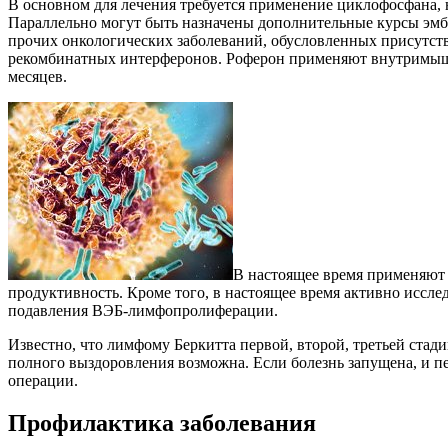
В основном для лечения требуется применение циклофосфана, н
Параллельно могут быть назначены дополнительные курсы эмбих
прочих онкологических заболеваний, обусловленных присутст
рекомбинатных интерферонов. Роферон применяют внутримышеч
месяцев.
В настоящее время применяют
продуктивность. Кроме того, в настоящее время активно иссле
подавления ВЭБ-лимфопролиферации.
Известно, что лимфому Беркитта первой, второй, третьей стад
полного выздоровления возможна. Если болезнь запущена, и п
операции.
Профилактика заболевания