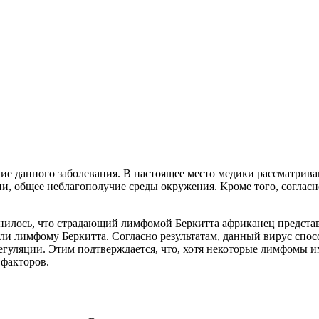
ние данного заболевания. В настоящее место медики рассматри
, общее неблагополучие среды окружения. Кроме того, согласн
ыяснилось, что страдающий лимфомой Беркитта африканец предст
ли лимфому Беркитта. Согласно результатам, данный вирус спос
гуляции. Этим подтверждается, что, хотя некоторые лимфомы 
 факторов.