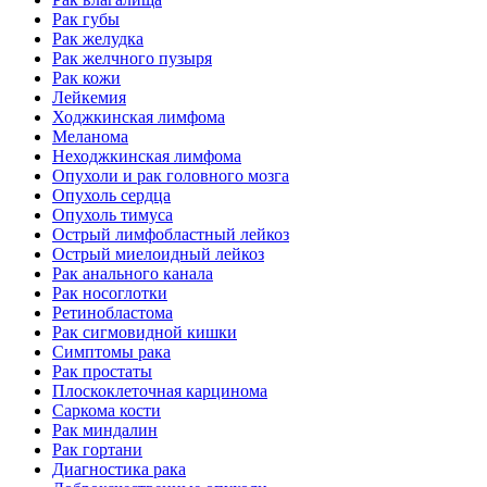
Рак губы
Рак желудка
Рак желчного пузыря
Рак кожи
Лейкемия
Ходжкинская лимфома
Меланома
Неходжкинская лимфома
Опухоли и рак головного мозга
Опухоль сердца
Опухоль тимуса
Острый лимфобластный лейкоз
Острый миелоидный лейкоз
Рак анального канала
Рак носоглотки
Ретинобластома
Рак сигмовидной кишки
Симптомы рака
Рак простаты
Плоскоклеточная карцинома
Саркома кости
Рак миндалин
Рак гортани
Диагностика рака