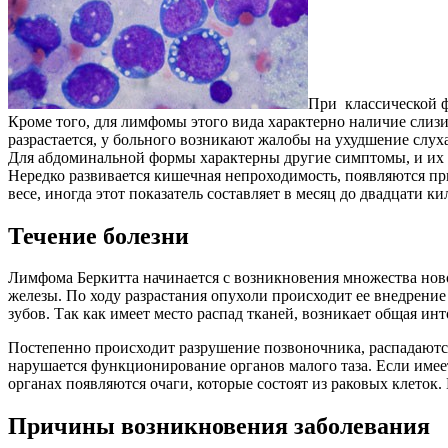
При классической ф
Кроме того, для лимфомы этого вида характерно наличие слизи
разрастается, у больного возникают жалобы на ухудшение слуха
Для абдоминальной формы характерны другие симптомы, и их на
Нередко развивается кишечная непроходимость, появляются при
весе, иногда этот показатель составляет в месяц до двадцати 
Течение болезни
Лимфома Беркитта начинается с возникновения множества нов
железы. По ходу разрастания опухоли происходит ее внедрение
зубов. Так как имеет место распад тканей, возникает общая ин
Постепенно происходит разрушение позвоночника, распадаются 
нарушается функционирование органов малого таза. Если имее
органах появляются очаги, которые состоят из раковых клеток
Причины возникновения заболевания