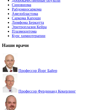
Доброкачественные опухоли
Синовиома
Рабдомиосаркома
Амелобластома
Саркома Капоши
Лимфома Беркитта
Эритроплазия Кейра
Плазмоцитома
Курс химиотерапии
Наши врачи
Профессор Йорг Байер
Профессор Фердинанд Кекерлинг