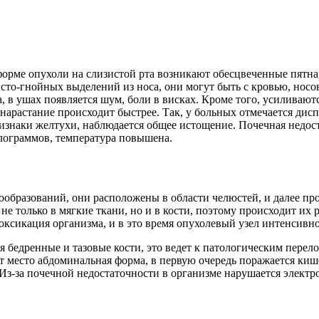
орме опухоли на слизистой рта возникают обесцвеченные пятна,
сто-гнойных выделений из носа, они могут быть с кровью, носо
, в ушах появляется шум, боли в висках. Кроме того, усиливаютс
растание происходит быстрее. Так, у больных отмечается диспе
знаки желтухи, наблюдается общее истощение. Почечная недоста
килограммов, температура повышена.
ообразований, они расположены в области челюстей, и далее п
 не только в мягкие ткани, но и в кости, поэтому происходит и
токсикация организма, и в это время опухолевый узел интенсивно
бедренные и тазовые кости, это ведет к патологическим перело
т место абдоминальная форма, в первую очередь поражается киш
. Из-за почечной недостаточности в организме нарушается элект