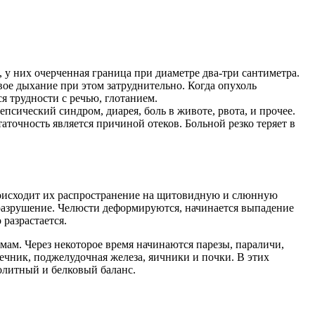
 у них очерченная граница при диаметре два-три сантиметра.
вое дыхание при этом затруднительно. Когда опухоль
я трудности с речью, глотанием.
псический синдром, диарея, боль в животе, рвота, и прочее.
точность является причиной отеков. Больной резко теряет в
роисходит их распространение на щитовидную и слюнную
х разрушение. Челюсти деформируются, начинается выпадение
 разрастается.
мам. Через некоторое время начинаются парезы, параличи,
ечник, поджелудочная железа, яичники и почки. В этих
ролитный и белковый баланс.