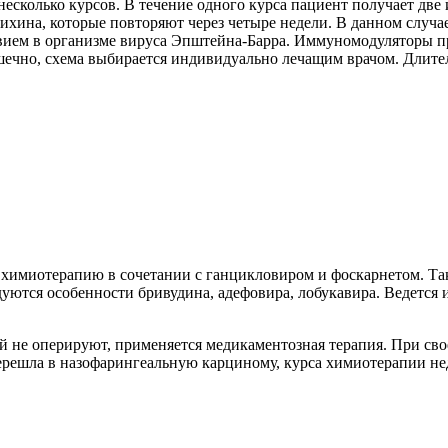
есколько курсов. В течение одного курса пациент получает две
ина, которые повторяют через четыре недели. В данном случае,
вием в организме вируса Эпштейна-Барра. Иммуномодуляторы пр
но, схема выбирается индивидуально лечащим врачом. Длитель
 химиотерапию в сочетании с ганцикловиром и фоскарнетом. Та
дуются особенности бривудина, адефовира, лобукавира. Ведется 
ий не оперируют, применяется медикаментозная терапия. При св
ерешла в назофарингеальную карциному, курса химиотерапии не