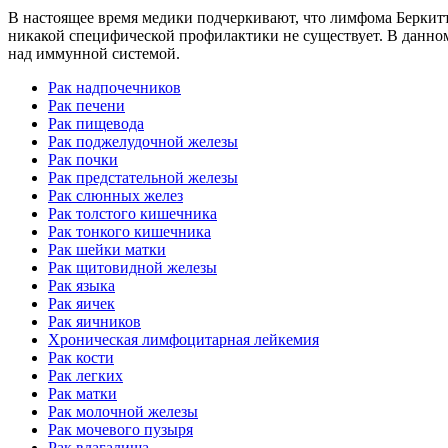
В настоящее время медики подчеркивают, что лимфома Беркитта
никакой специфической профилактики не существует. В данном
над иммунной системой.
Рак надпочечников
Рак печени
Рак пищевода
Рак поджелудочной железы
Рак почки
Рак предстательной железы
Рак слюнных желез
Рак толстого кишечника
Рак тонкого кишечника
Рак шейки матки
Рак щитовидной железы
Рак языка
Рак яичек
Рак яичников
Хроническая лимфоцитарная лейкемия
Рак кости
Рак легких
Рак матки
Рак молочной железы
Рак мочевого пузыря
Рак влагалища